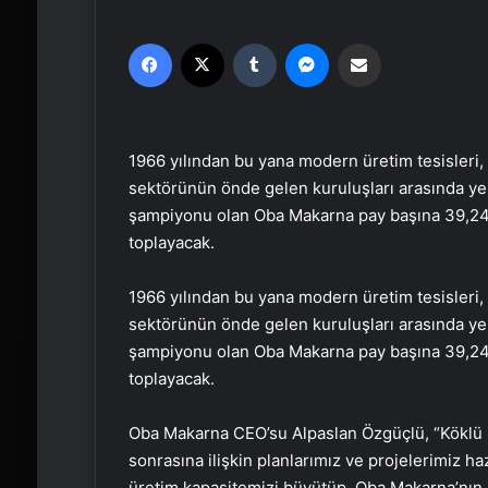
Facebook
X
Tumblr
Messenger
Email'den paylaş
1966 yılından bu yana modern üretim tesisleri, 
sektörünün önde gelen kuruluşları arasında yer
şampiyonu olan Oba Makarna pay başına 39,24 T
toplayacak.
1966 yılından bu yana modern üretim tesisleri, 
sektörünün önde gelen kuruluşları arasında yer
şampiyonu olan Oba Makarna pay başına 39,24 T
toplayacak.
Oba Makarna CEO’su Alpaslan Özgüçlü, “Köklü şi
sonrasına ilişkin planlarımız ve projelerimiz ha
üretim kapasitemizi büyütüp, Oba Makarna’nın 