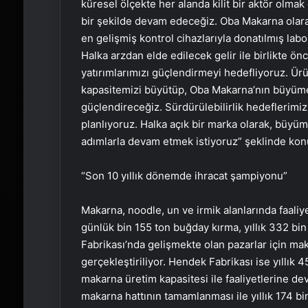
küresel ölçekte her alanda kilit bir aktör olmak 
bir şekilde devam edeceğiz. Oba Makarna olar
en gelişmiş kontrol cihazlarıyla donatılmış lab
Halka arzdan elde edilecek gelir ile birlikte önc
yatırımlarımızı güçlendirmeyi hedefliyoruz. Ürü
kapasitemizi büyütüp, Oba Makarna’nın büyüme 
güçlendireceğiz. Sürdürülebilirlik hedeflerimiz
planlıyoruz. Halka açık bir marka olarak, büy
adımlarla devam etmek istiyoruz” şeklinde kon
“Son 10 yıllık dönemde ihracat şampiyonu”
Makarna, noodle, un ve irmik alanlarında faali
günlük bin 155 ton buğday kırma, yıllık 332 bi
Fabrikası’nda gelişmekte olan pazarlar için mak
gerçekleştiriliyor. Hendek Fabrikası ise yıllık 
makarna üretim kapasitesi ile faaliyetlerine de
makarna hattının tamamlanması ile yıllık 174 bi