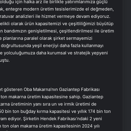
olduğu için halka arz ile birlikte yatırımlarımıza güçlü
ak, entegre modern üretim tesislerimizde el değmeden,
oratuvar analizleri ile hizmet vermeye devam ediyoruz.
elikli olarak ürün kapasitemizi ve çeşitliliğimizi büyütüp
n bandımızın genişletilmesi, çeşitlendirilmesi ile üretim
planlarına paralel olarak şirket sermayemizi
 doğrultusunda yeşil enerjiyi daha fazla kullanmayı
üme yolculuğumuza daha kurumsal ve stratejik yepyeni
uştu.
yet gösteren Oba Makarna’nın Gaziantep Fabrikası
n ton makarna üretim kapasitesine sahip. Gaziantep
arna üretiminin yanı sıra un ve irmik üretimi de
450 bin ton buğday kırma kapasitesi ve yıllık 174 bin ton
vam ediyor. Şirketin Hendek Fabrikası’ndaki 2 yeni
n ton olan makarna üretim kapasitesinin 2024 yılı