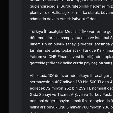
güçlendireceğiz. Sürdürülebilirlik hedeflerimiz
planlıyoruz. Halka açık bir marka olarak, büy
adımlarla devam etmek istiyoruz” dedi.
Türkiye İhracatçılar Meclisi (TİM) verilerine gö
dönemde ihracat şampiyonu olan ve İstanbul San
ülkemizin en büyük sanayi şirketleri arasında 
tarihlerinde talep toplanacak. Türkiye Kalkınm
Yatırım ve QNB Finansinvest liderliğinde, topl
gerçekleştirilecek halka arzda pay başına satış 
Altı kıtada 100’ün üzerinde ülkeye ihracat gerç
sermayesinin 407 milyon 169 bin 500 TL’den 47
edilecek 72 milyon 252 bin 259 TL nominal değe
Gıda Sanayi ve Ticaret A.Ş.’ye ve Turkey Pasta
nominal değerli paylar olmak üzere toplamda 9
halka arz büyüklüğü 3 milyar 780 milyon 238 bin