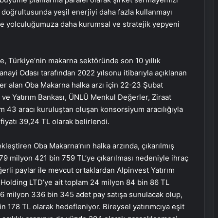
 doğrultusunda yeşil enerjiyi daha fazla kullanmayı
üme yolculuğumuza daha kurumsal ve stratejik yepyeni
re, Türkiye’nin makarna sektöründe son 10 yıllık
ayi Odası tarafından 2022 yılsonu itibarıyla açıklanan
yer alan Oba Makarna halka arzı için 22-23 Şubat
a ve Yatırım Bankası, ÜNLÜ Menkul Değerler, Ziraat
am 43 aracı kuruluştan oluşan konsorsiyum aracılığıyla
fiyatı 39,24 TL olarak belirlendi.
ekleştiren Oba Makarna’nın halka arzında, çıkarılmış
9 milyon 421 bin 759 TL’ye çıkarılması nedeniyle ihraç
rli paylar ile mevcut ortaklardan Alpinvest Yatırım
 Holding LTD’ye ait toplam 24 milyon 84 bin 86 TL
6 milyon 336 bin 345 adet pay satışa sunulacak olup,
 178 TL olarak hedefleniyor. Bireysel yatırımcıya eşit