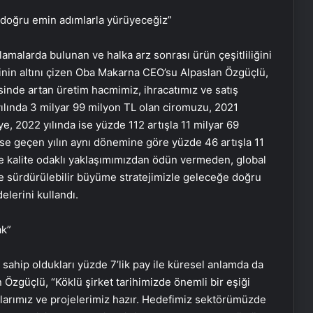
 doğru emin adımlarla yürüyeceğiz”
lamalarda bulunan ve halka arz sonrası ürün çeşitliliğini
rinin altını çizen Oba Makarna CEO’su Alpaslan Özgüçlü,
inde artan üretim hacmimiz, ihracatımız ve satış
 yılında 3 milyar 99 milyon TL olan ciromuzu, 2021
ye, 2022 yılında ise yüzde 112 artışla 11 milyar 69
 ise geçen yılın aynı dönemine göre yüzde 46 artışla 11
 ve kalite odaklı yaklaşımımızdan ödün vermeden, global
ı ve sürdürülebilir büyüme stratejimizle geleceğe doğru
lerini kullandı.
ak”
ahip oldukları yüzde 7’lik pay ile küresel anlamda da
 Özgüçlü, “Köklü şirket tarihimizde önemli bir eşiği
anlarımız ve projelerimiz hazır. Hedefimiz sektörümüzde