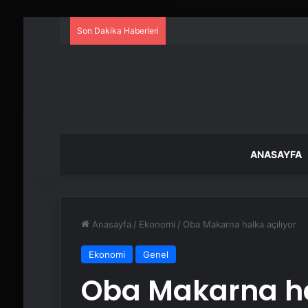
Son Dakika Haberleri
ANASAYFA
Anasayfa
/
Ekonomi
/
Oba Makarna halka açılıyor
Ekonomi
Genel
Oba Makarna ha