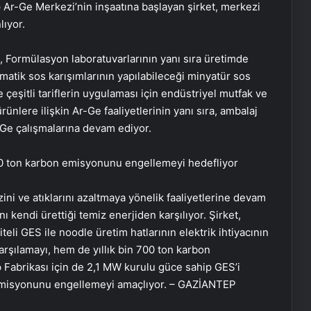
 Ar-Ge Merkezi’nin inşaatına başlayan şirket, merkezi
lıyor.
 Formülasyon laboratuvarlarının yanı sıra üretimde
matik sos karışımlarının yapılabileceği minyatür sos
le çeşitli tariflerin uygulaması için endüstriyel mutfak ve
ürünlere ilişkin Ar-Ge faaliyetlerinin yanı sıra, ambalaj
Zihnin Gizemli Sınırları ve Ötesi :
r-Ge çalışmalarına devam ediyor.
Nasılnedir.com
n 500 ton karbon emisyonunu engellemeyi hedefliyor
Sosyox, Sosyal Medyada Büyümenin
zini ve atıklarını azaltmaya yönelik faaliyetlerine devam
Güvenilir Adresi Olarak Öne Çıkıyor
ı kendi ürettiği temiz enerjiden karşılıyor. Şirket,
eli GES ile noodle üretim hatlarının elektrik ihtiyacının
karşılamayı, hem de yıllık bin 700 ton karbon
Şafak Sezer’den “Form” Çıkartması:
Batuhan Kuru ile Yeni Bir Başlangıç!
Fabrikası için de 2,1 MW kurulu güce sahip GES’i
n emisyonunu engellemeyi amaçlıyor. – GAZİANTEP