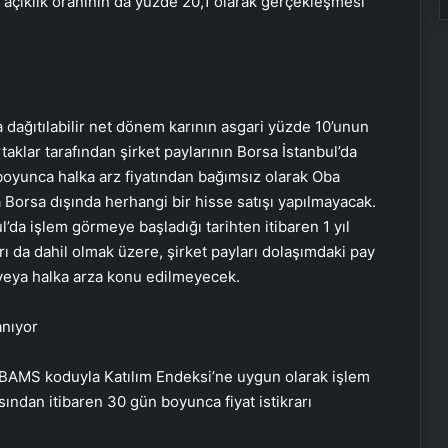
açıklık oranının da yüzde 20,1 olarak gerçekleşmesi
 dağıtılabilir net dönem karının asgari yüzde 10’unun
klar tarafından şirket paylarının Borsa İstanbul’da
 boyunca halka arz fiyatından bağımsız olarak Oba
 Borsa dışında herhangi bir hisse satışı yapılmayacak.
l’da işlem görmeye başladığı tarihten itibaren 1 yıl
ı da dahil olmak üzere, şirket payları dolaşımdaki pay
 veya halka arza konu edilmeyecek.
anıyor
#OBAMS koduyla Katılım Endeksi’ne uygun olarak işlem
ndan itibaren 30 gün boyunca fiyat istikrarı