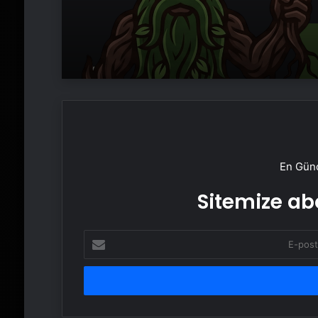
En Günc
Sitemize abo
E-
posta
adresinizi
girin