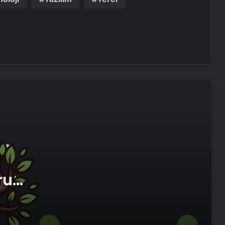
Kreş ve Spor Alanları İçin
Profesyonel Zemin Çözümleri
25 Yıllık Miras Davasında Gözler
Temmuz Ayındaki Karar
Duruşmasına Çevrildi
Osmanzadem ile Katkısız ve Doğal
Beslenme Dönemi
Ortopodoloji İle Diyabetik Ayak
Yarası Tedavisi
ru
Zihnin Gizemli Sınırları ve Ötesi :
imi
Nasılnedir.com