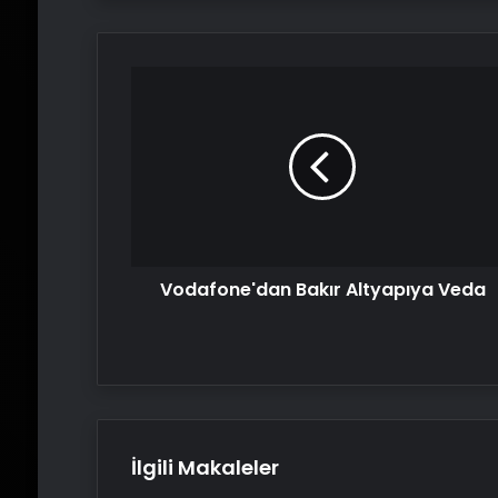
Vodafone'dan
Bakır
Altyapıya
Veda
Vodafone'dan Bakır Altyapıya Veda
İlgili Makaleler