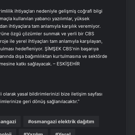
mlilik ihtiyaçları nedeniyle gelişmiş coğrafi bilgi
maçla kullanılan yabancı yazılımlar, yüksek
dan ihtiyaçlara tam anlamıyla karşılık veremiyor.
örüne özgü çözümler sunmak ve yerli bir CBS
oje ile yerel ihtiyaçları tam anlamıyla karşılayan,
 kurulması hedefleniyor. ŞİMŞEK CBS’nin başarıya
anında dışa bağımlılıktan kurtulmasına ve sektörde
ilmesine katkı sağlayacak. – ESKİŞEHİR
i olarak yasal bildirimlerinizi bize iletişim sayfası
rimlerinize geri dönüş sağlanılacaktır.”
Bitkigrow ile Bitki Yetiştiriciliğinde
angazi
osmangazi elektrik dağıtım
Doğru Ekipman ve Ürün Seçimi
oloji
Yazılım
Yerel