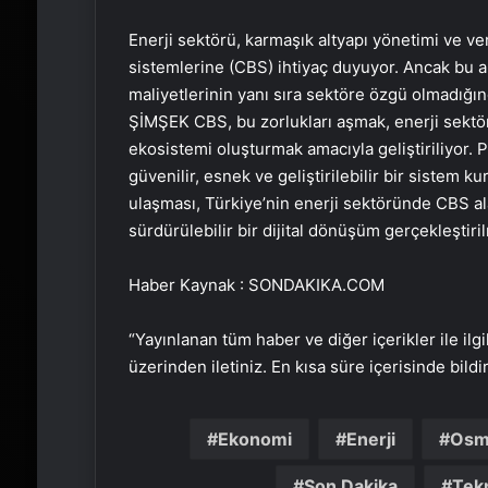
Enerji sektörü, karmaşık altyapı yönetimi ve veri
sistemlerine (CBS) ihtiyaç duyuyor. Ancak bu a
maliyetlerinin yanı sıra sektöre özgü olmadığın
ŞİMŞEK CBS, bu zorlukları aşmak, enerji sekt
ekosistemi oluşturmak amacıyla geliştiriliyor. Pr
güvenilir, esnek ve geliştirilebilir bir sistem
ulaşması, Türkiye’nin enerji sektöründe CBS al
sürdürülebilir bir dijital dönüşüm gerçekleştir
Haber Kaynak : SONDAKIKA.COM
“Yayınlanan tüm haber ve diğer içerikler ile ilgil
üzerinden iletiniz. En kısa süre içerisinde bildi
Ekonomi
Enerji
Osm
Son Dakika
Tekn