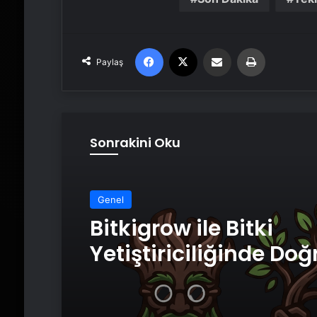
Facebook
X
Email'den paylaş
Yaz
Paylaş
Sonrakini Oku
Genel
Bitkigrow ile Bitki
Yetiştiriciliğinde Doğ
Ekipman ve Ürün Seç