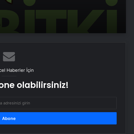
Sosyox, Sosyal Medyada Büyümenin
Güvenilir Adresi Olarak Öne Çıkıyor
Şafak Sezer’den “Form” Çıkartması:
Batuhan Kuru ile Yeni Bir Başlangıç!
Sosyal Medyada “Batuhan Kuru”
Fırtınası: Şafak Sezer’in Değişimi Viral
el Haberler İçin
Oldu!
ne olabilirsiniz!
Zarafetin ve Kalitenin Yeni Adı Roxx
Signature