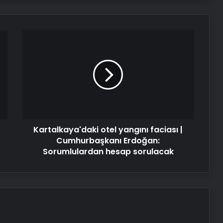
Kartalkaya'daki
otel
yangını
faciası
|
Cumhurbaşkanı
Erdoğan:
Sorumlulardan
hesap
Kartalkaya'daki otel yangını faciası |
sorulacak
Cumhurbaşkanı Erdoğan:
Sorumlulardan hesap sorulacak