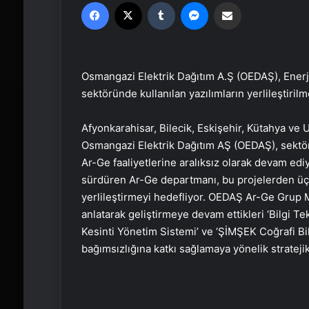
Facebook
X
Tumblr
Messenger
Email'den paylaş
Osmangazi Elektrik Dağıtım A.Ş (OEDAŞ), Ener
sektöründe kullanılan yazılımların yerlileştiril
Afyonkarahisar, Bilecik, Eskişehir, Kütahya ve U
Osmangazi Elektrik Dağıtım AŞ (OEDAŞ), sektör
Ar-Ge faaliyetlerine aralıksız olarak devam ediy
sürdüren Ar-Ge departmanı, bu projelerden üçü 
yerlileştirmeyi hedefliyor. OEDAŞ Ar-Ge Grup M
anlatarak geliştirmeye devam ettikleri ‘Bilgi T
Kesinti Yönetim Sistemi’ ve ‘ŞİMŞEK Coğrafi Bilg
bağımsızlığına katkı sağlamaya yönelik stratejik