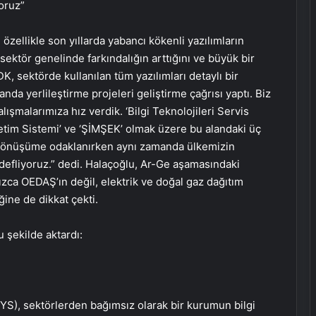
oruz”
ellikle son yıllarda yabancı kökenli yazılımların
e sektör genelinde farkındalığın arttığını ve büyük bir
 sektörde kullanılan tüm yazılımları detaylı bir
anda yerlileştirme projeleri geliştirme çağrısı yaptı. Biz
ışmalarımıza hız verdik. ‘Bilgi Teknolojileri Servis
etim Sistemi’ ve ‘ŞİMŞEK’ olmak üzere bu alandaki üç
ik dönüşüme odaklanırken aynı zamanda ülkemizin
edefliyoruz.” dedi. Halaçoğlu, Ar-Ge aşamasındaki
ızca OEDAŞ’ın değil, elektrik ve doğal gaz dağıtım
ğine de dikkat çekti.
u şekilde aktardı:
SYS), sektörlerden bağımsız olarak bir kurumun bilgi