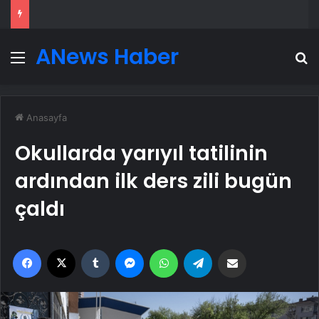
ANews Haber
Menü
A
Anasayfa
Okullarda yarıyıl tatilinin
ardından ilk ders zili bugün
çaldı
Facebook
X
Tumblr
Messenger
WhatsApp
Telegram
Email'den paylaş