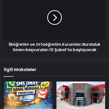
ve
Ortaöğretim
Kurumları
Bursluluk
Sınavı
başvuruları
10
Şubat'ta
İlköğretim ve Ortaöğretim Kurumları Bursluluk
başlayacak
Sınavı başvuruları 10 Şubat'ta başlayacak
İlgili Makaleler