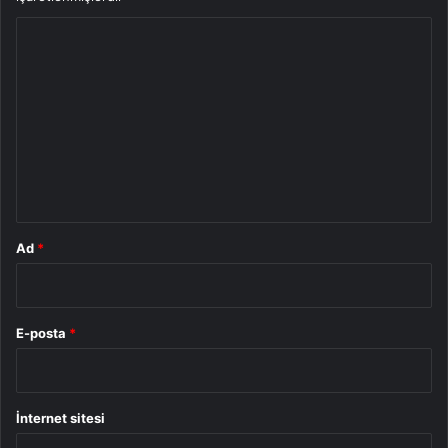
Y
o
r
u
m
*
Ad
*
E-posta
*
İnternet sitesi