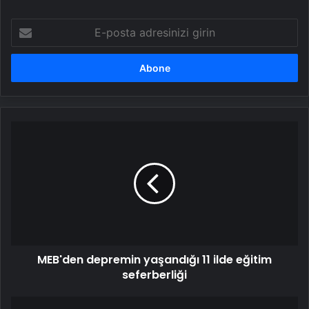
E-
posta
adresinizi
girin
MEB'den
depremin
yaşandığı
11
ilde
eğitim
seferberliği
MEB'den depremin yaşandığı 11 ilde eğitim
seferberliği
İlköğretim