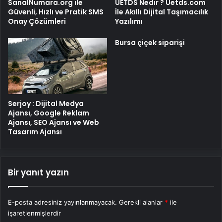
SanalNumara.org ile
UETDS Nedir ? Uetds.com
Güvenli, Hızlı ve Pratik SMS
İle Akıllı Dijital Taşımacılık
Onay Çözümleri
Yazılımı
Bursa çiçek siparişi
Serjoy : Dijital Medya
Ajansı, Google Reklam
Ajansı, SEO Ajansı ve Web
Tasarım Ajansı
Bir yanıt yazın
E-posta adresiniz yayınlanmayacak.
Gerekli alanlar
*
ile
işaretlenmişlerdir