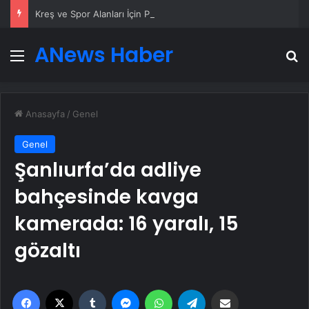
Kreş ve Spor Alanları İçin Profesyonel Zemin Çözümleri
ANews Haber
Menü
A
Anasayfa
/
Genel
Genel
Şanlıurfa’da adliye
bahçesinde kavga
kamerada: 16 yaralı, 15
gözaltı
Facebook
X
Tumblr
Messenger
WhatsApp
Telegram
Email'den paylaş