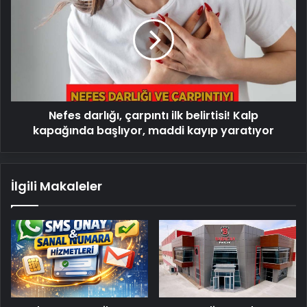
çarpıntı
ilk
belirtisi!
Kalp
kapağında
başlıyor,
maddi
Nefes darlığı, çarpıntı ilk belirtisi! Kalp
kayıp
yaratıyor
kapağında başlıyor, maddi kayıp yaratıyor
İlgili Makaleler