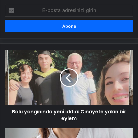
E-
posta
adresinizi
girin
Bolu
yangınında
yeni
iddia:
Cinayete
yakın
bir
eylem
Bolu yangınında yeni iddia: Cinayete yakın bir
eylem
Nefes
darlığı,