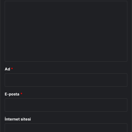
Y
o
r
u
m
*
Ad
*
E-posta
*
İnternet sitesi