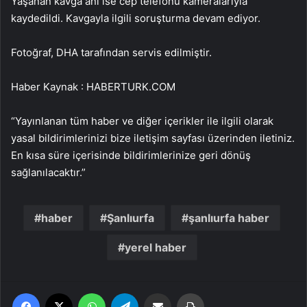
Yaşanan kavga anı ise cep telefonu kameralarıyla
kaydedildi. Kavgayla ilgili soruşturma devam ediyor.
Fotoğraf, DHA tarafından servis edilmiştir.
Haber Kaynak : HABERTURK.COM
“Yayınlanan tüm haber ve diğer içerikler ile ilgili olarak
yasal bildirimlerinizi bize iletişim sayfası üzerinden iletiniz.
En kısa süre içerisinde bildirimlerinize geri dönüş
sağlanılacaktır.”
haber
Şanlıurfa
şanlıurfa haber
yerel haber
Facebook
X
WhatsApp
Telegram
Email'den paylaş
Yaz