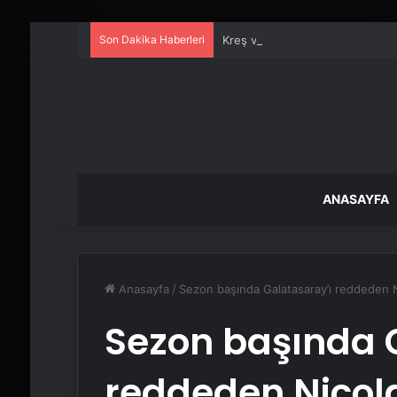
Son Dakika Haberleri
Kreş ve Spor Alanları İçin Prof
ANASAYFA
Anasayfa
/
Sezon başında Galatasaray’ı reddeden Ni
Sezon başında 
reddeden Nicola