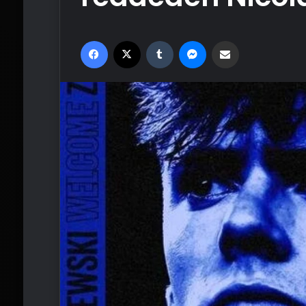
Facebook
X
Tumblr
Messenger
Email'den paylaş