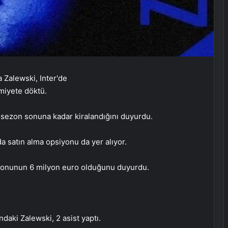
smiyete döktü.
 sezon sonuna kadar kiralandığını duyurdu.
da satın alma opsiyonu da yer alıyor.
siyonunun 6 milyon euro olduğunu duyurdu.
Zihnin Gizemli Sınırları ve Ötesi :
Nasılnedir.com
aki Zalewski, 2 asist yaptı.