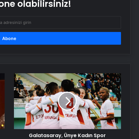
ne olabilirsiniz!
Sosyox, Sosyal Medyada Büyümenin
Güvenilir Adresi Olarak Öne Çıkıyor
Şafak Sezer’den “Form” Çıkartması:
Batuhan Kuru ile Yeni Bir Başlangıç!
Sosyal Medyada “Batuhan Kuru”
Fırtınası: Şafak Sezer’in Değişimi Viral
Oldu!
Galatasaray,
Ünye
Kadın
Zarafetin ve Kalitenin Yeni Adı Roxx
Spor
Signature
Kulübü'ne
8
attı!
Bitkigrow ile Bitki Yetiştiriciliğinde
Doğru Ekipman ve Ürün Seçimi
Galatasaray, Ünye Kadın Spor