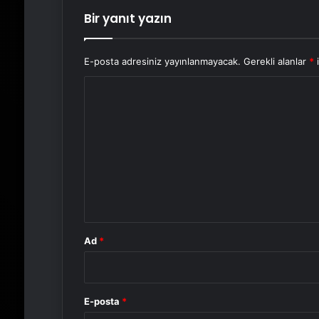
Bir yanıt yazın
E-posta adresiniz yayınlanmayacak.
Gerekli alanlar
*
i
Y
o
r
u
m
*
Ad
*
E-posta
*