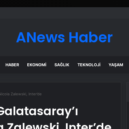
esyonel Zemin Çözümleri
ANews Haber
HABER
EKONOMI
SAĞLIK
TEKNOLOJI
YAŞAM
cola Zalewski, Inter’de
Galatasaray’ı
 Zalewski, Inter’de