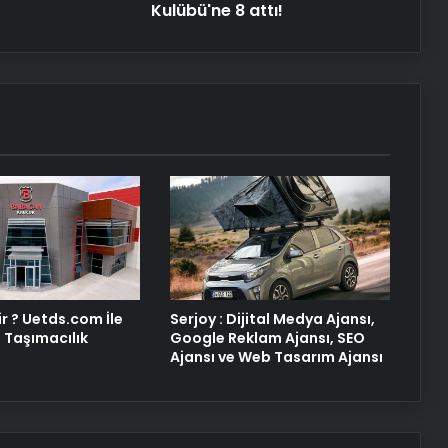
Kulübü'ne 8 attı!
Kreş ve Spor Alanları İçin
Profesyonel Zemin Çözümleri
25 Yıllık Miras Davasında Gözler
Temmuz Ayındaki Karar
Duruşmasına Çevrildi
Osmanzadem ile Katkısız ve Doğal
Beslenme Dönemi
Ortopodoloji İle Diyabetik Ayak
r ? Uetds.com İle
Serjoy : Dijital Medya Ajansı,
Yarası Tedavisi
al Taşımacılık
Google Reklam Ajansı, SEO
Ajansı ve Web Tasarım Ajansı