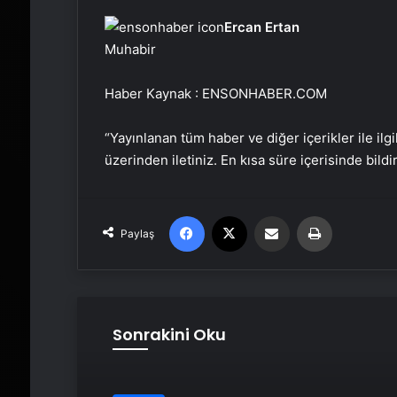
Ercan Ertan
Muhabir
Haber Kaynak : ENSONHABER.COM
“Yayınlanan tüm haber ve diğer içerikler ile ilgil
üzerinden iletiniz. En kısa süre içerisinde bildi
Facebook
X
Email'den paylaş
Yaz
Paylaş
Sonrakini Oku