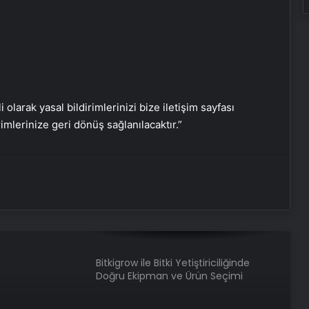
Sosyox, Sosyal Medyada Büyümenin
Güvenilir Adresi Olarak Öne Çıkıyor
Şafak Sezer’den “Form” Çıkartması:
Batuhan Kuru ile Yeni Bir Başlangıç!
i olarak yasal bildirimlerinizi bize iletişim sayfası
rimlerinize geri dönüş sağlanılacaktır.”
Sosyal Medyada “Batuhan Kuru”
Fırtınası: Şafak Sezer’in Değişimi Viral
Oldu!
Zarafetin ve Kalitenin Yeni Adı Roxx
Signature
Bitkigrow ile Bitki Yetiştiriciliğinde
Doğru Ekipman ve Ürün Seçimi