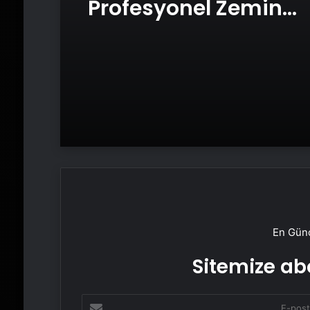
Profesyonel Zemin
Çözümleri
En Günc
Sitemize abo
E-