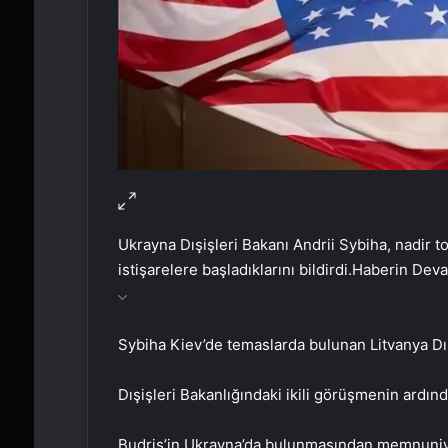
Ukrayna Dışişleri Bakanı Andrii Sybiha, nadir 
istişarelere başladıklarını bildirdi.
Haberin Dev
Sybiha Kiev’de temaslarda bulunan Litvanya Dışi
Dışişleri Bakanlığındaki ikili görüşmenin ardınd
Budris’in Ukrayna’da bulunmasından memnuniy