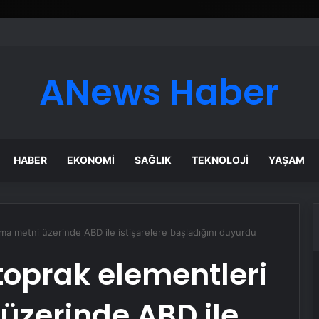
esyonel Zemin Çözümleri
ANews Haber
HABER
EKONOMI
SAĞLIK
TEKNOLOJI
YAŞAM
ma metni üzerinde ABD ile istişarelere başladığını duyurdu
toprak elementleri
üzerinde ABD ile