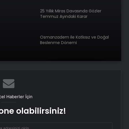
25 Yıllık Miras Davasında Gözler
Temmuz Ayındaki Karar
Duruşmasına Çevrildi
Osmanzadem ile Katkısız ve Doğal
Beslenme Dönemi
Ortopodoloji İle Diyabetik Ayak
Yarası Tedavisi
Zihnin Gizemli Sınırları ve Ötesi :
Nasılnedir.com
el Haberler İçin
ne olabilirsiniz!
Sosyox, Sosyal Medyada Büyümenin
Güvenilir Adresi Olarak Öne Çıkıyor