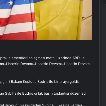
toprak elementleri anlaşması metni üzerinde ABD ile
amı
Haberin Devamı
Haberin Devamı
Haberin Devamı
şleri Bakanı Kestutis Budris ile bir araya geldi.
an Sybiha ile Budris ortak basın toplantısı düzenledi.
et duyduğunu kaydeden Sybiha, ülkesine verdiği