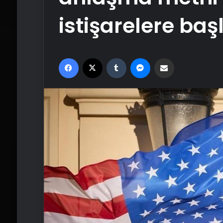
istişarelere ba
Facebook
X
Tumblr
Messenger
Email'den paylaş