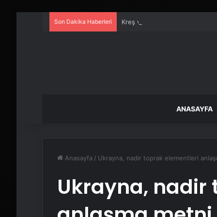
Son Dakika Haberleri
Kreş ve Spor Alanları İçin Prof
ANASAYFA
Anasayfa
/
Ukrayna, nadir toprak elementleri anlaş
Ukrayna, nadir 
anlaşma metni 