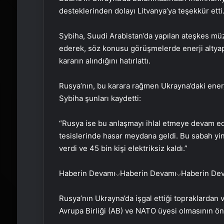
desteklerinden dolayı Litvanya’ya teşekkür etti
Sybiha, Suudi Arabistan’da yapılan ateşkes müz
ederek, söz konusu görüşmelerde enerji altyapıl
kararın alındığını hatırlattı.
Rusya’nın, bu karara rağmen Ukrayna’daki enerji
Sybiha şunları kaydetti:
“Rusya ise bu anlaşmayı ihlal etmeye devam ed
tesislerinde hasar meydana geldi. Bu sabah yine 
verdi ve 45 bin kişi elektriksiz kaldı.”
Haberin Devamı
Haberin Devamı
Haberin De
Rusya’nın Ukrayna’da işgal ettiği topraklardan
Avrupa Birliği (AB) ve NATO üyesi olmasının öne