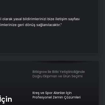
Şafak Sezer’den “Form” Çıkartması:
Batuhan Kuru ile Yeni Bir Başlangıç!
i olarak yasal bildirimlerinizi bize iletişim sayfası
rimlerinize geri dönüş sağlanılacaktır.”
Sosyal Medyada “Batuhan Kuru”
Fırtınası: Şafak Sezer’in Değişimi Viral
Oldu!
Zarafetin ve Kalitenin Yeni Adı Roxx
Signature
Bitkigrow ile Bitki Yetiştiriciliğinde
Doğru Ekipman ve Ürün Seçimi
Kreş ve Spor Alanları İçin
İçin
Profesyonel Zemin Çözümleri