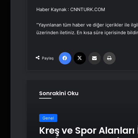
Haber Kaynak : CNNTURK.COM
“Yayınlanan tüm haber ve diğer içerikler ile ilgil
üzerinden iletiniz. En kısa süre içerisinde bildi
Facebook
X
Email'den paylaş
Yaz
Paylaş
Sonrakini Oku
Genel
Kreş ve Spor Alanları 