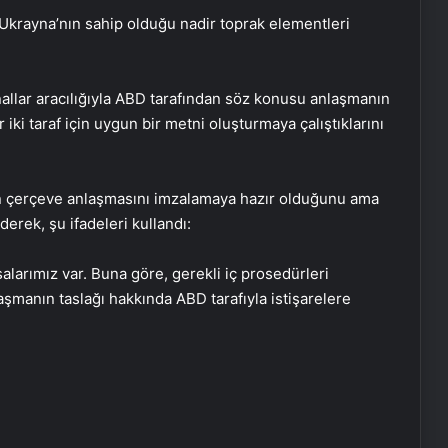
Ukrayna’nın sahip olduğu nadir toprak elementleri
anallar aracılığıyla ABD tarafından söz konusu anlaşmanın
r iki taraf için uygun bir metni oluşturmaya çalıştıklarını
len çerçeve anlaşmasını imzalamaya hazır olduğunu ama
erek, şu ifadeleri kullandı:
salarımız var. Buna göre, gerekli iç prosedürleri
şmanın taslağı hakkında ABD tarafıyla istişarelere
Zihnin Gizemli Sınırları ve Ötesi :
Nasılnedir.com
Sosyox, Sosyal Medyada Büyümenin
Güvenilir Adresi Olarak Öne Çıkıyor