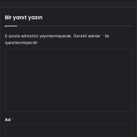
Bir yanıt yazın
E-posta adresiniz yayınlanmayacak.
Gerekli alanlar
*
ile
işaretlenmişlerdir
Y
o
r
u
m
*
Ad
*