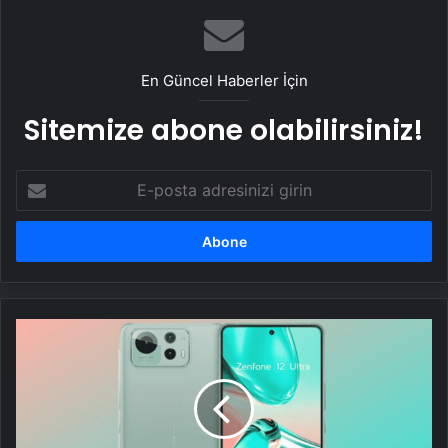
En Güncel Haberler İçin
Sitemize abone olabilirsiniz!
E-
posta
adresinizi
girin
Asus
Zenfone
12
Ultra,
lansman
öncesinde