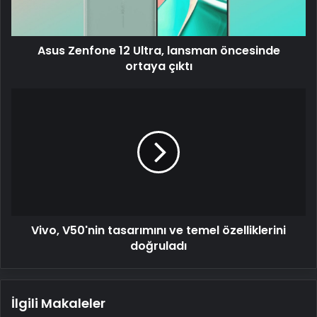
ortaya
çıktı
Asus Zenfone 12 Ultra, lansman öncesinde
ortaya çıktı
Vivo,
V50'nin
tasarımını
ve
temel
özelliklerini
doğruladı
Vivo, V50'nin tasarımını ve temel özelliklerini
doğruladı
İlgili Makaleler