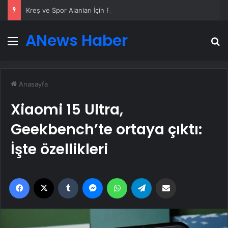
Kreş ve Spor Alanları İçin Profesyonel Zemin Çözümleri
ANews Haber
Menü
A
Anasayfa
Xiaomi 15 Ultra,
Geekbench’te ortaya çıktı:
İşte özellikleri
Facebook
X
Tumblr
Messenger
WhatsApp
Telegram
Email'den paylaş