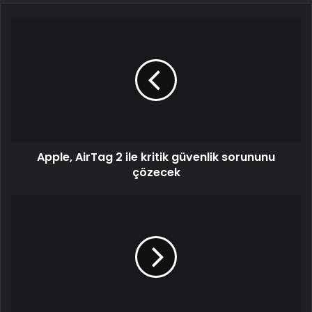
Apple,
AirTag
2
ile
kritik
güvenlik
sorununu
çözecek
Apple, AirTag 2 ile kritik güvenlik sorununu
çözecek
Asus
Zenfone
12
Ultra,
lansman
öncesinde
ortaya
çıktı