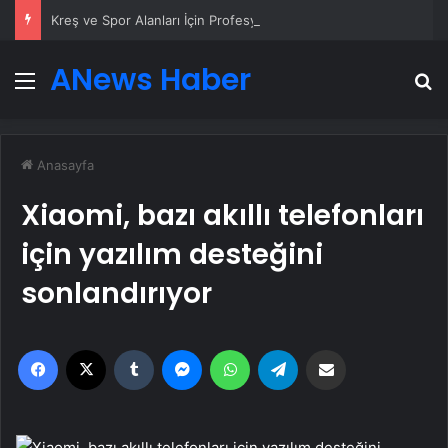
Kreş ve Spor Alanları İçin Profesyonel Zemin Çözümleri
ANews Haber
Menü
A
Anasayfa
Xiaomi, bazı akıllı telefonları
için yazılım desteğini
sonlandırıyor
Facebook
X
Tumblr
Messenger
WhatsApp
Telegram
Email'den paylaş