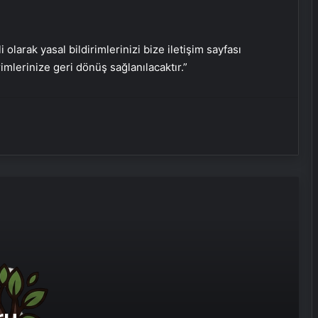
Bitkigrow ile Bitki Yetiştiriciliğinde
Doğru Ekipman ve Ürün Seçimi
i olarak yasal bildirimlerinizi bize iletişim sayfası
rimlerinize geri dönüş sağlanılacaktır.”
Kreş ve Spor Alanları İçin
Profesyonel Zemin Çözümleri
25 Yıllık Miras Davasında Gözler
Temmuz Ayındaki Karar
Duruşmasına Çevrildi
Osmanzadem ile Katkısız ve Doğal
Beslenme Dönemi
Ortopodoloji İle Diyabetik Ayak
Yarası Tedavisi