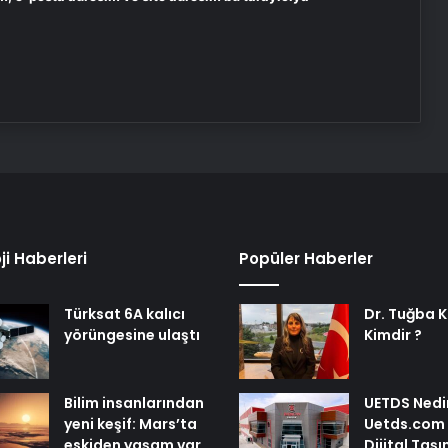
ji Haberleri
Popüler Haberler
Türksat 6A kalıcı
Dr. Tuğba 
yörüngesine ulaştı
Kimdir ?
Bilim insanlarından
UETDS Nedir
yeni keşif: Mars’ta
Uetds.com İl
eskiden yaşam var
Dijital Taşı