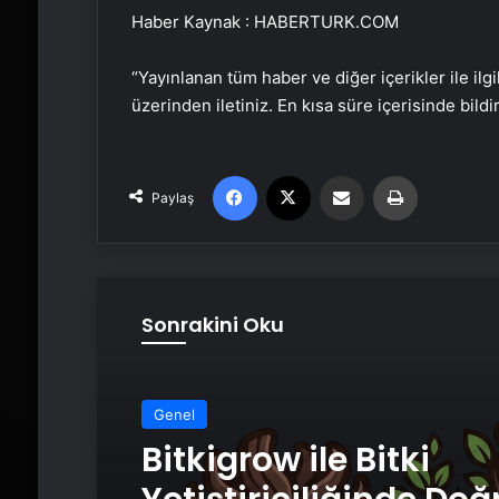
Haber Kaynak : HABERTURK.COM
“Yayınlanan tüm haber ve diğer içerikler ile ilgil
üzerinden iletiniz. En kısa süre içerisinde bildi
Facebook
X
Email'den paylaş
Yaz
Paylaş
Sonrakini Oku
Genel
Bitkigrow ile Bitki