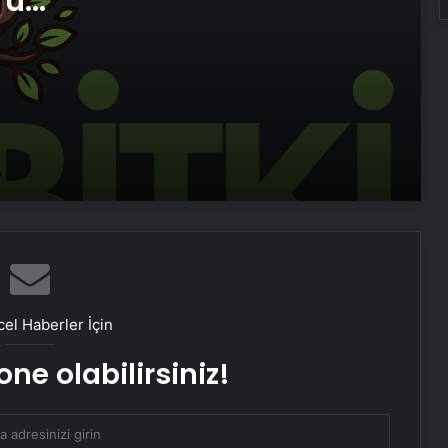
ru
Zihnin Gizemli Sınırları ve Ötesi :
imi
Nasılnedir.com
Sosyox, Sosyal Medyada Büyümenin
Güvenilir Adresi Olarak Öne Çıkıyor
Şafak Sezer’den “Form” Çıkartması:
Batuhan Kuru ile Yeni Bir Başlangıç!
Sosyal Medyada “Batuhan Kuru”
Fırtınası: Şafak Sezer’in Değişimi Viral
el Haberler İçin
Oldu!
ne olabilirsiniz!
Zarafetin ve Kalitenin Yeni Adı Roxx
Signature