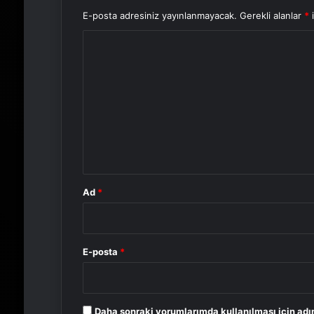
E-posta adresiniz yayınlanmayacak.
Gerekli alanlar
*
i
Y
o
r
u
m
*
Ad
*
E-posta
*
Daha sonraki yorumlarımda kullanılması için adı