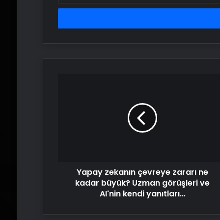
adresinizi
girin
Yapay
zekanın
çevreye
zararı
ne
kadar
büyük?
Uzman
görüşleri
Yapay zekanın çevreye zararı ne
ve
AI'nin
kadar büyük? Uzman görüşleri ve
kendi
AI'nin kendi yanıtları...
yanıtları...