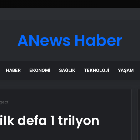
ANews Haber
HABER
EKONOMI
SAĞLIK
TEKNOLOJI
YAŞAM
 geçti
ilk defa 1 trilyon