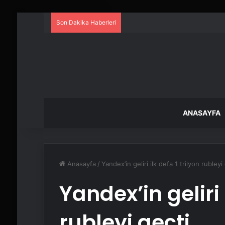
Son Dakika Haberleri
ANASAYFA
Anasayfa
/
Yandex’in geliri ilk defa 1 trilyon rubleyi
Yandex’in geliri 
rubleyi geçti