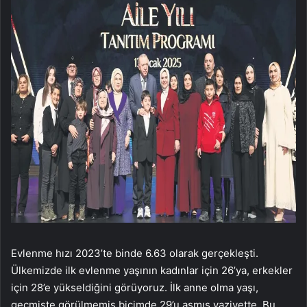
Evlenme hızı 2023’te binde 6.63 olarak gerçekleşti.
Ülkemizde ilk evlenme yaşının kadınlar için 26’ya, erkekler
için 28’e yükseldiğini görüyoruz. İlk anne olma yaşı,
geçmişte görülmemiş biçimde 29’u aşmış vaziyette. Bu