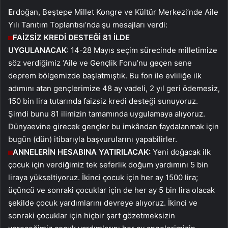
E
rdoğan, Beştepe Millet Kongre ve Kültür Merkezi’nde Aile
Yılı Tanıtım Toplantısı’nda şu mesajları verdi:
FAİZSİZ KREDİ DESTEĞİ 81 İLDE
UYGULANACAK
: 14-28 Mayıs seçim sürecinde milletimize
söz verdiğimiz ‘Aile ve Gençlik Fonu’nu geçen sene
deprem bölgemizde başlatmıştık. Bu fon ile evliliğe ilk
adımını atan gençlerimize 48 ay vadeli, 2 yıl geri ödemesiz,
150 bin lira tutarında faizsiz kredi desteği sunuyoruz.
Şimdi bunu 81 ilimizin tamamında uygulamaya alıyoruz.
Dünyaevine girecek gençler bu imkândan faydalanmak için
bugün (dün) itibarıyla başvurularını yapabilirler.
ANNELERİN HESABINA YATIRILACAK:
Yeni doğacak ilk
çocuk için verdiğimiz tek seferlik doğum yardımını 5 bin
liraya yükseltiyoruz. İkinci çocuk için her ay 1500 lira;
üçüncü ve sonraki çocuklar için de her ay 5 bin lira olacak
şekilde çocuk yardımlarını devreye alıyoruz. İkinci ve
sonraki çocuklar için hiçbir şart gözetmeksizin