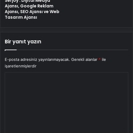
Serjoy : Dijital Medya
Ajansı, Google Reklam
Ajansı, SEO Ajansı ve Web
Tasarım Ajansı
Bir yanıt yazın
E-posta adresiniz yayınlanmayacak.
Gerekli alanlar
*
ile
işaretlenmişlerdir
Y
o
r
u
m
*