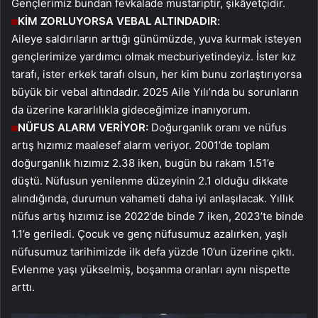
Gençlerimiz bundan fevkalade mustariptir, şikâyetçidir.
KİM ZORLUYORSA VEBAL ALTINDADIR
:
Aileye saldırıların arttığı günümüzde, yuva kurmak isteyen
gençlerimize yardımcı olmak mecburiyetindeyiz. İster kız
tarafı, ister erkek tarafı olsun, her kim bunu zorlaştırıyorsa
büyük bir vebal altındadır. 2025 Aile Yılı’nda bu sorunların
da üzerine kararlılıkla gideceğimize inanıyorum.
NÜFUS ALARM VERİYOR:
Doğurganlık oranı ve nüfus
artış hızımız maalesef alarm veriyor. 2001’de toplam
doğurganlık hızımız 2.38 iken, bugün bu rakam 1.51’e
düştü. Nüfusun yenilenme düzeyinin 2.1 olduğu dikkate
alındığında, durumun vahameti daha iyi anlaşılacak. Yıllık
nüfus artış hızımız ise 2022’de binde 7 iken, 2023’te binde
1.1’e geriledi. Çocuk ve genç nüfusumuz azalırken, yaşlı
nüfusumuz tarihimizde ilk defa yüzde 10’un üzerine çıktı.
Evlenme yaşı yükselmiş, boşanma oranları aynı nispette
arttı.