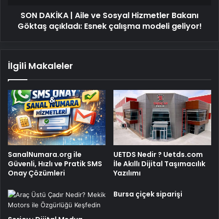
Göktaş
SON DAKİKA | Aile ve Sosyal Hizmetler Bakanı
açıkladı:
Esnek
Göktaş açıkladı: Esnek çalışma modeli geliyor!
çalışma
modeli
geliyor!
İlgili Makaleler
SanalNumara.org ile
UETDS Nedir ? Uetds.com
Güvenli, Hızlı ve Pratik SMS
İle Akıllı Dijital Taşımacılık
Onay Çözümleri
Yazılımı
Bursa çiçek siparişi