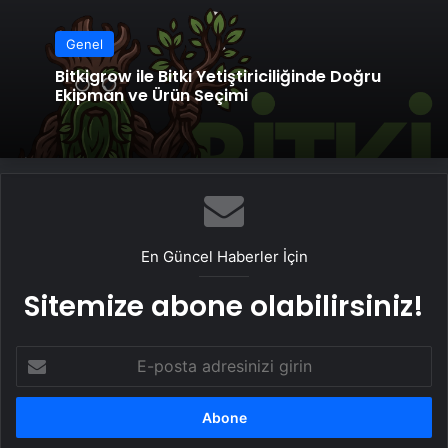
Genel
Bitkigrow ile Bitki Yetiştiriciliğinde Doğru
Ekipman ve Ürün Seçimi
En Güncel Haberler İçin
Sitemize abone olabilirsiniz!
E-
posta
adresinizi
girin