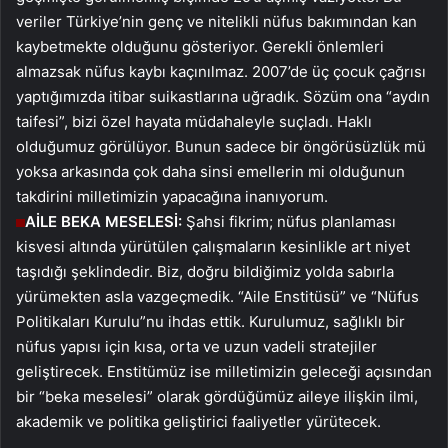
veriler Türkiye’nin genç ve nitelikli nüfus bakımından kan
kaybetmekte olduğunu gösteriyor. Gerekli önlemleri
almazsak nüfus kaybı kaçınılmaz. 2007’de üç çocuk çağrısı
yaptığımızda itibar suikastlarına uğradık. Sözüm ona “aydın
taifesi”, bizi özel hayata müdahaleyle suçladı. Haklı
olduğumuz görülüyor. Bunun sadece bir öngörüsüzlük mü
yoksa arkasında çok daha sinsi emellerin mi olduğunun
takdirini milletimizin yapacağına inanıyorum.
AİLE BEKA MESELESİ:
Şahsi fikrim; nüfus planlaması
kisvesi altında yürütülen çalışmaların kesinlikle art niyet
taşıdığı şeklindedir. Biz, doğru bildiğimiz yolda sabırla
yürümekten asla vazgeçmedik. “Aile Enstitüsü” ve “Nüfus
Politikaları Kurulu”nu ihdas ettik. Kurulumuz, sağlıklı bir
nüfus yapısı için kısa, orta ve uzun vadeli stratejiler
geliştirecek. Enstitümüz ise milletimizin geleceği açısından
bir “beka meselesi” olarak gördüğümüz aileye ilişkin ilmi,
akademik ve politika geliştirici faaliyetler yürütecek.