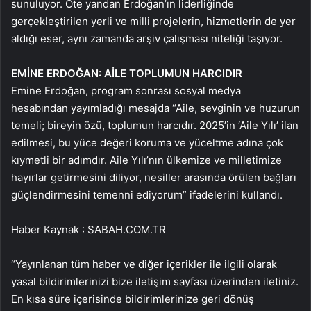
sunuluyor. Öte yandan Erdoğan’ın liderliğinde
gerçekleştirilen yerli ve milli projelerin, hizmetlerin de yer
aldığı eser, aynı zamanda arşiv çalışması niteliği taşıyor.
EMİNE ERDOĞAN: AİLE TOPLUMUN HARCIDIR
Emine Erdoğan, program sonrası sosyal medya
hesabından yayımladığı mesajda “Aile, sevginin ve huzurun
temeli; bireyin özü, toplumun harcıdır. 2025’in ‘Aile Yılı’ ilan
edilmesi, bu yüce değeri koruma ve yüceltme adına çok
kıymetli bir adımdır. Aile Yılı’nın ülkemize ve milletimize
hayırlar getirmesini diliyor, nesiller arasında örülen bağları
güçlendirmesini temenni ediyorum” ifadelerini kullandı.
Haber Kaynak : SABAH.COM.TR
“Yayınlanan tüm haber ve diğer içerikler ile ilgili olarak
yasal bildirimlerinizi bize iletişim sayfası üzerinden iletiniz.
En kısa süre içerisinde bildirimlerinize geri dönüş