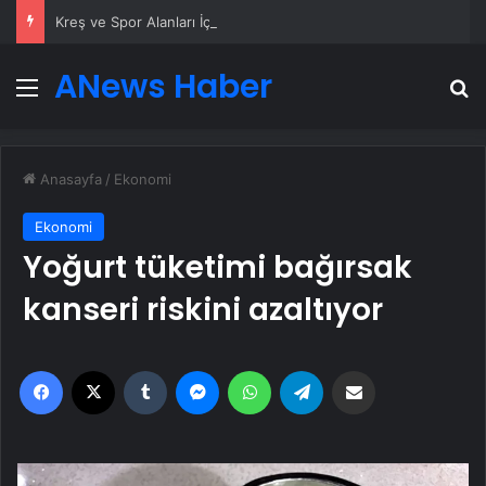
Kreş ve Spor Alanları İçin Profesyonel Zemin Çözümleri
ANews Haber
Menü
A
Anasayfa
/
Ekonomi
Ekonomi
Yoğurt tüketimi bağırsak
kanseri riskini azaltıyor
Facebook
X
Tumblr
Messenger
WhatsApp
Telegram
Email'den paylaş