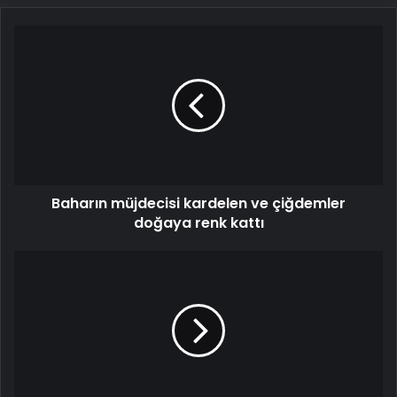
Baharın
müjdecisi
kardelen
ve
çiğdemler
doğaya
renk
kattı
Baharın müjdecisi kardelen ve çiğdemler
doğaya renk kattı
Cristiano
Ronaldo'dan
bayram
mesajı!
Birçok
isim
paylaştı...