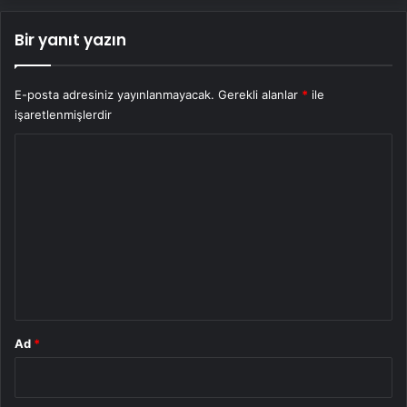
Bir yanıt yazın
E-posta adresiniz yayınlanmayacak.
Gerekli alanlar
*
ile
işaretlenmişlerdir
Y
o
r
u
m
*
Ad
*