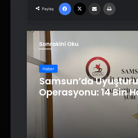
Facebook
X
Email'den paylaş
Yaz
Paylaş
Sonrakini Oku
Haber
Samsun’da Uyuştur
Operasyonu: 14 Bin H
Geçirildi