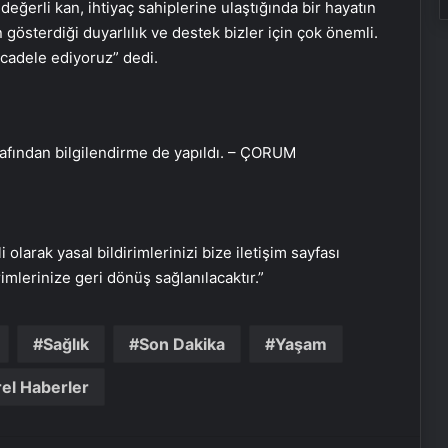
eğerli kan, ihtiyaç sahiplerine ulaştığında bir hayatın
 gösterdiği duyarlılık ve destek bizler için çok önemli.
ücadele ediyoruz” dedi.
Muğla’da 6.0 Büyüklüğünde Deprem
rafından bilgilendirme de yapıldı. – ÇORUM
Datça Açıklarında 6.0 Büyüklüğünde
Deprem
i olarak yasal bildirimlerinizi bize iletişim sayfası
rimlerinize geri dönüş sağlanılacaktır.”
Bu nadir görülen kanser belirtisi
sadece banyoda ortaya çıkıyor
Sağlık
Son Dakika
Yaşam
el Haberler
30 BÜYÜKŞEHİR LİSTESİ… 30
büyükşehir hangi iller? İşte isim isim
büyükşehir belediyeleri