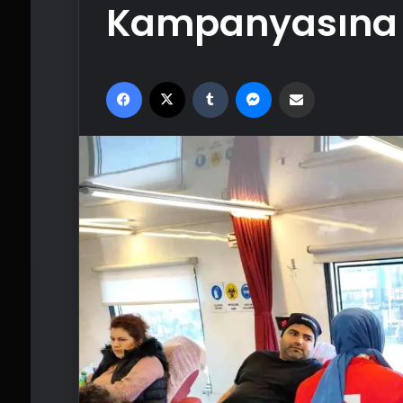
Kampanyasına Y
Facebook
X
Tumblr
Messenger
Email'den paylaş