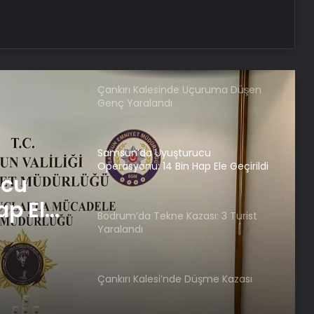
Eczane hafta içi ve hafta sonu
çalışma saatleri 2025: Eczaneler
kaçta açılıyor, kaçta kapanıyor?
Çankırı Kalesinde Uçuruma Düşen
Genç Yaralandı
Samsun’da Uyuşturucu
Operasyonu: 14 Bin Hap Ele Geçirildi
ucu
ap Ele
Bodrum’da Tekne Kazası: 3 Turist
Yaralandı
Çankırı Kalesi’nde Düşme Kazası