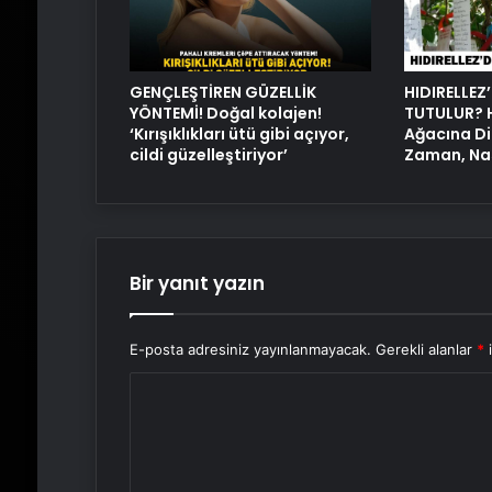
GENÇLEŞTİREN GÜZELLİK
HIDIRELLEZ’
YÖNTEMİ! Doğal kolajen!
TUTULUR? H
‘Kırışıklıkları ütü gibi açıyor,
Ağacına Di
cildi güzelleştiriyor’
Zaman, Nası
Bir yanıt yazın
E-posta adresiniz yayınlanmayacak.
Gerekli alanlar
*
i
Y
o
r
u