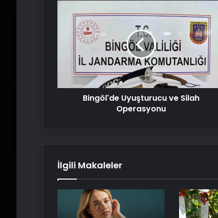
Bingöl'de
Uyuşturucu
ve
Silah
Operasyonu
Bingöl'de Uyuşturucu ve Silah
Operasyonu
İlgili Makaleler