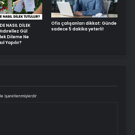
Yaralı
Ofis çalışanları dikkat: Günde
DE NASIL DİLEK
sadece 5 dakika yeterli!
ıdırellez Gül
lek Dileme Ne
l Yapılır?
le işaretlenmişlerdir