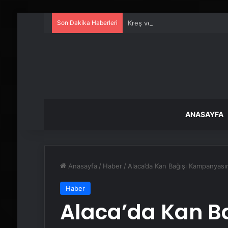
Son Dakika Haberleri
Kreş ve Spor Alanları İçin Prof
ANASAYFA
Anasayfa
/
Haber
/
Alaca’da Kan Bağışı Kampanyasın
Haber
Alaca’da Kan B