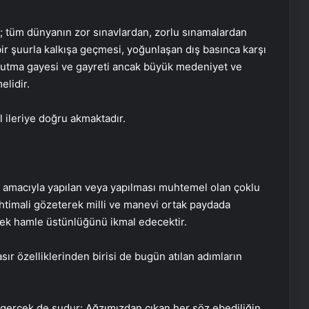
; tüm dünyanın zor sınavlardan, zorlu sınamalardan
ir şuurla kalkışa geçmesi, yoğunlaşan dış basınca karşı
 tutma gayesi ve gayreti ancak büyük medeniyet ve
elidir.
 ileriye doğru akmaktadır.
k amacıyla yapılan veya yapılması muhtemel olan çoklu
ihtimali gözeterek milli ve manevi ortak paydada
cek hamle üstünlüğünü ikmal edecektir.
r özelliklerinden birisi de bugün atılan adımların
 gerçek de şudur: Ağzımızdan çıkan her söz ebediliğin