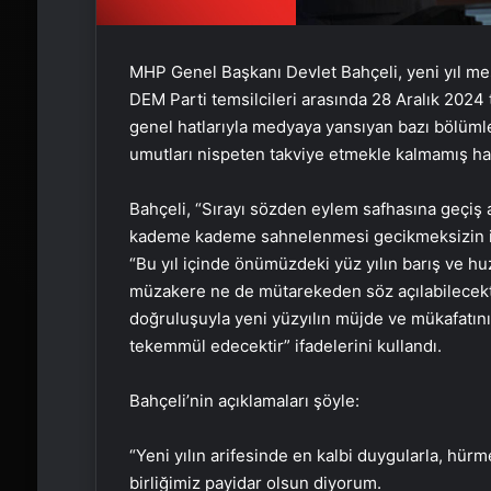
MHP Genel Başkanı Devlet Bahçeli, yeni yıl mesaj
DEM Parti temsilcileri arasında 28 Aralık 202
genel hatlarıyla medyaya yansıyan bazı bölüml
umutları nispeten takviye etmekle kalmamış hay
Bahçeli, “Sırayı sözden eylem safhasına geçiş
kademe kademe sahnelenmesi gecikmeksizin ifa v
“Bu yıl içinde önümüzdeki yüz yılın barış ve h
müzakere ne de mütarekeden söz açılabilecekti
doğruluşuyla yeni yüzyılın müjde ve mükafatın
tekemmül edecektir” ifadelerini kullandı.
Bahçeli’nin açıklamaları şöyle:
“Yeni yılın arifesinde en kalbi duygularla, hürm
birliğimiz payidar olsun diyorum.