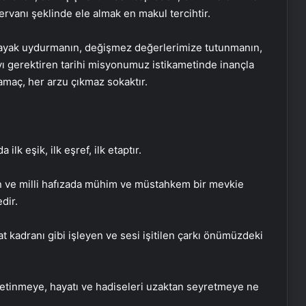
vanı şeklinde ele almak en makul tercihtir.
a ayak uydurmanın, değişmez değerlerimize tutunmanın,
ı gerektiren tarihi misyonumuz istikametinde inançla
amaç, her arzu çıkmaz sokaktır.
lk eşik, ilk eşref, ilk etaptır.
dan ve milli hafızada mühim ve müstahkem bir mevkie
dir.
aat kadranı gibi işleyen ve sesi işitilen çarkı önümüzdeki
etinmeye, hayatı ve hadiseleri uzaktan seyretmeye ne