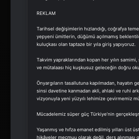
REKLAM
Tarihsel değişimlerin hızlandığı, coğrafya temel
yepyeni ümitlerin, düğümü açılmamış beklenti
kuluçkası olan taptaze bir yıla giriş yapıyoruz.
Takvim yapraklarından kopan her yılın samimi,
ve mütalaası hiç kuşkusuz geleceğin doğru okunm
Önyargıların tasallutuna kapılmadan, hayatın g
sinsi davetine kanmadan akli, ahlaki ve ruhi a
vizyonuyla yeni yüzyılı lehimize çevirmemiz 
Mücadelemiz süper güç Türkiye’nin gerçekleşm
Yaşanmış ve hıfza emanet edilmiş yılları üst ü
hikâyeler mecmuu olarak değil, ders alınması g