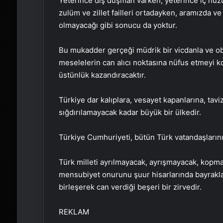
Yeterince dış düşman varken, yeterince iç huz
zulüm ve zillet failleri ortadayken, aramızda 
olmayacağı gibi sonucu da yoktur.
Bu mukadder gerçeği müdrik bir vicdanla ve obj
meselelerin can alıcı noktasına nüfus etmeyi k
üstünlük kazandıracaktır.
Türkiye dar kalıplara, vesayet kapanlarına, tav
sığdırılamayacak kadar büyük bir ülkedir.
Türkiye Cumhuriyeti, bütün Türk vatandaşlarının 
Türk milleti ayrılmayacak, ayrışmayacak, kop
mensubiyet onurunu şuur hisarlarında bayraklaş
birleşerek can verdiği beşeri bir zirvedir.
REKLAM