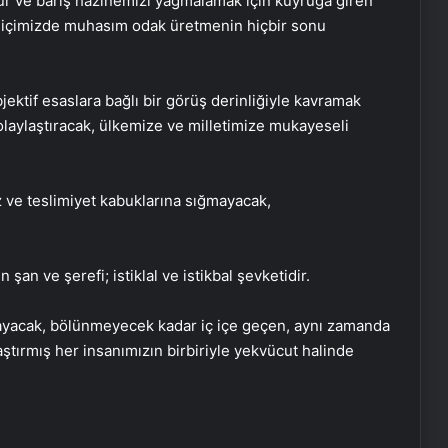
ur ve barış hazinemizi yağmalamak için kuyruğa giren
ve içimizde muhasım odak üretmenin hiçbir sonu
ektif esaslara bağlı bir görüş derinliğiyle kavramak
olaylaştıracak, ülkemize ve milletimize mukayeseli
iz ve teslimiyet kabuklarına sığmayacak,
şan ve şerefi; istiklal ve istikbal şevketidir.
mayacak, bölünmeyecek kadar iç içe geçen, aynı zamanda
tırmış her insanımızın birbiriyle yekvücut halinde