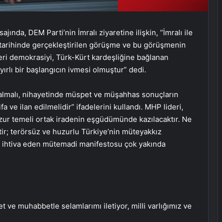
ında, DEM Parti’nin İmralı ziyaretine ilişkin, “İmralı ile
4 tarihinde gerçekleştirilen görüşme ve bu görüşmenin
eri demokrasiyi, Türk-Kürt kardeşliğine bağlanan
ırlı bir başlangıcın ivmesi olmuştur” dedi.
 almalı, nihayetinde müspet ve müşahhas sonuçların
e ilan edilmelidir” ifadelerini kullandı. MHP lideri,
uzur temeli ortak iradenin eşgüdümünde kazılacaktır. Ne
r; terörsüz ve huzurlu Türkiye’nin müteyakkız
ı ihtiva eden mütemadi manifestosu çok yakında
et ve muhabbetle selamlarımı iletiyor, milli varlığımız ve