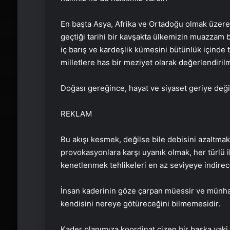
En başta Asya, Afrika ve Ortadoğu olmak üzere
geçtiği tarihi bir kavşakta ülkemizin muazzam b
iç barış ve kardeşlik kümesini bütünlük içinde
milletlere has bir meziyet olarak değerlendirilm
Doğası gereğince, hayat ve siyaset geriye değil
REKLAM
Bu akışı kesmek, değilse bile debisini azaltma
provokasyonlara karşı uyanık olmak, her türlü 
kenetlenmek tehlikeleri en az seviyeye indire
İnsan kaderinin göze çarpan müessir ve münhası
kendisini nereye götüreceğini bilmemesidir.
Kader planımıza koordinat çizen bir başka vaki