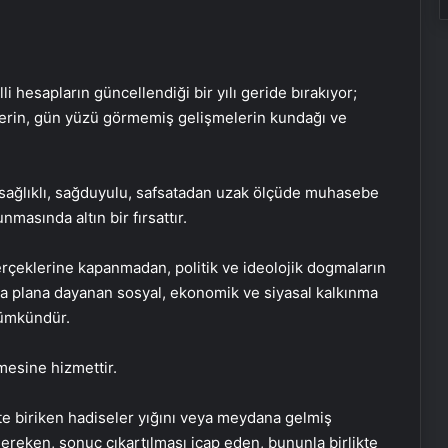
li hesapların güncellendiği bir yılı geride bırakıyor;
lerin, gün yüzü görmemiş gelişmelerin kundağı ve
 sağlıklı, sağduyulu, safsatadan uzak ölçüde muhasebe
asında altın bir fırsattır.
erçeklerine kapanmadan, politik ve ideolojik dogmaların
rka plana dayanan sosyal, ekonomik ve siyasal kalkınma
mümkündür.
esine hizmettir.
ste biriken hadiseler yığını veya meydana gelmiş
ereken, sonuç çıkartılması icap eden, bununla birlikte