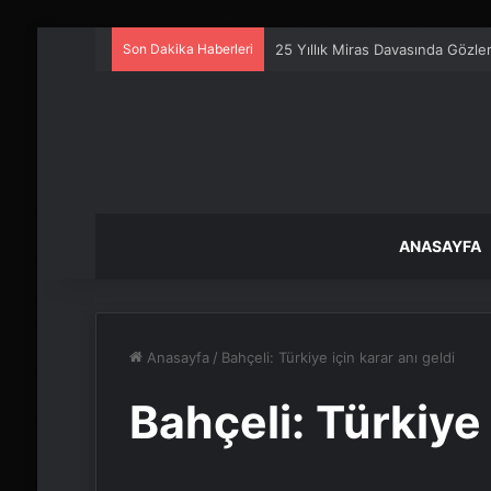
Son Dakika Haberleri
25 Yıllık Miras Davasında Gözl
ANASAYFA
Anasayfa
/
Bahçeli: Türkiye için karar anı geldi
Bahçeli: Türkiye 