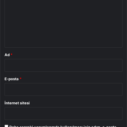
o
r
u
m
*
Ad
*
E-posta
*
İnternet sitesi