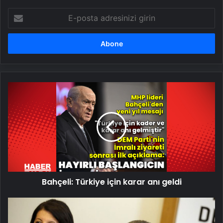
E-
posta
adresinizi
girin
Bahçeli:
Türkiye
için
karar
anı
geldi
Bahçeli: Türkiye için karar anı geldi
İmralı
ziyaretiyle