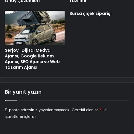
Onay Çözümleri
Yazılımı
Bursa çiçek siparişi
Serjoy : Dijital Medya
Ajansı, Google Reklam
Ajansı, SEO Ajansı ve Web
Tasarım Ajansı
Bir yanıt yazın
E-posta adresiniz yayınlanmayacak.
Gerekli alanlar
*
ile
işaretlenmişlerdir
Y