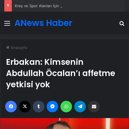
Kreş ve Spor Alanları İçin Profesyonel Zemin Çözümleri
ANews Haber
Menü
A
Anasayfa
Erbakan: Kimsenin
Abdullah Öcalan’ı affetme
yetkisi yok
Facebook
X
Tumblr
Messenger
WhatsApp
Telegram
Email'den paylaş