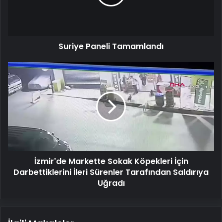
Suriye Paneli Tamamlandı
İzmir'de
Markette
Sokak
Köpekleri
İçin
Darbettiklerini
İleri
Sürenler
Tarafından
İzmir'de Markette Sokak Köpekleri İçin
Saldırıya
Uğradı
Darbettiklerini İleri Sürenler Tarafından Saldırıya
Uğradı