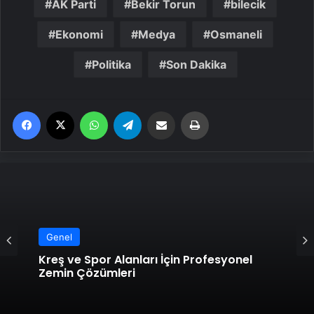
AK Parti
Bekir Torun
bilecik
Ekonomi
Medya
Osmaneli
Politika
Son Dakika
Facebook
X
WhatsApp
Telegram
Email'den paylaş
Yaz
Genel
Kreş ve Spor Alanları İçin Profesyonel
Zemin Çözümleri