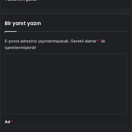
Bir yanıt yazın
E-posta adresiniz yayınlanmayacak.
Gerekli alanlar
*
ile
işaretlenmişlerdir
Y
o
r
u
m
*
Ad
*