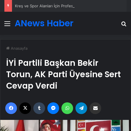
Kreş ve Spor Alanları İçin Profesyonel Zemin Çözümleri
ANews Haber
Menü
A
Anasayfa
İYİ Partili Başkan Bekir
Torun, AK Parti Üyesine Sert
Cevap Verdi
Facebook
X
Tumblr
Messenger
WhatsApp
Telegram
Email'den paylaş