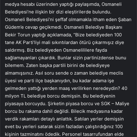
medya hesabı üzerinden yaptığı paylaşımda, Osmaneli
Belediyesi’ne ilişkin bir dizi eleştirilerde bulundu.
Osmaneli Belediyesi’ni şeffaf olmamakla itham eden Şaban
Güdem’e cevap geçikmedi. Osmaneli Belediye Başkanı
Bekir Torun yaptığı açıklamada, “Bize belediyeden 100
tane AK Parti’liyi mali sıkıntılardan ötürü çıkarmışız diye
saldırmış. Biz belediyeden Osmanelililere fayda
sağlamayanları çıkardık. Bunlar sizin partinizdense bunu
bilemem. Zaten başka partili birini de belediyeye
almamışsınız. Asıl soru sende o zaman belediye meclis
üyesi ve parti ilçe başkanıydın, bu kadar adama işe
gelmeden yattığı yerden maaş verilirken neredeydin? 40
milyon TL belediye borcu demişsin. Bu belediyenin
piyasaya borcuydu. Şirketin piyasa borcu ve SGK – Maliye
borcu bu rakama dahil değildi. Bilecik medyasına kadar
verdik rakamları detaylı anlattık. Satılan yerler demişsin
evet bu yerleri satarak sizin fazladan çalıştırdığınız 100
kişinin tazminatını ödedik. Personel tasarrufundan elde