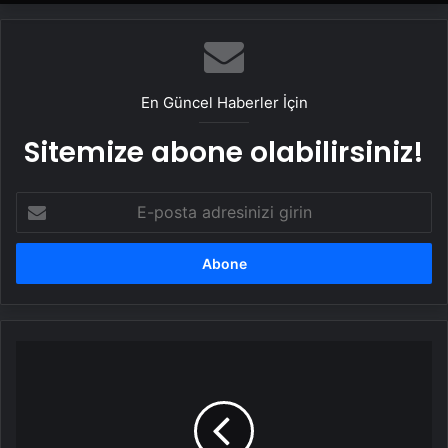
En Güncel Haberler İçin
Sitemize abone olabilirsiniz!
E-
posta
adresinizi
girin
Suriye
Paneli
Tamamlandı