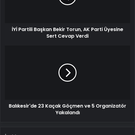
AK
Parti
Üyesine
Sert
İYİ Partili Başkan Bekir Torun, AK Parti Üyesine
Cevap
Verdi
Sert Cevap Verdi
Balıkesir'de
23
Kaçak
Göçmen
ve
5
Organizatör
Yakalandı
Balıkesir'de 23 Kaçak Göçmen ve 5 Organizatör
Yakalandı