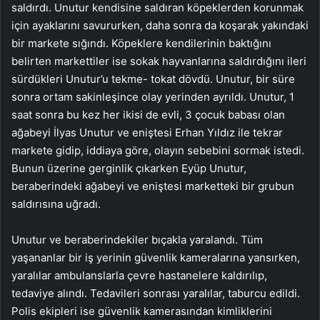
saldırdı. Unutur kendisine saldıran köpeklerden korunmak
için ayaklarını savururken, daha sonra da koşarak yakındaki
bir markete sığındı. Köpeklere kendilerinin baktığını
belirten markettiler ise sokak hayvanlarına saldırdığını ileri
sürdükleri Unutur’u tekme- tokat dövdü. Unutur, bir süre
sonra ortam sakinleşince olay yerinden ayrıldı. Unutur, 1
saat sonra bu kez her ikisi de evli, 3 çocuk babası olan
ağabeyi İlyas Unutur ve eniştesi Erhan Yıldız ile tekrar
markete gidip, iddiaya göre, olayın sebebini sormak istedi.
Bunun üzerine gerginlik çıkarken Eyüp Unutur,
beraberindeki ağabeyi ve eniştesi marketteki bir grubun
saldırısına uğradı.
Unutur ve beraberindekiler bıçakla yaralandı. Tüm
yaşananlar bir iş yerinin güvenlik kameralarına yansırken,
yaralılar ambulanslarla çevre hastanelere kaldırılıp,
tedaviye alındı. Tedavileri sonrası yaralılar, taburcu edildi.
Polis ekipleri ise güvenlik kamerasından kimliklerini