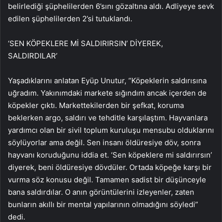
belirlediği şüphelilerden 6’sını gözaltına aldı. Adliyeye sevk
edilen şüphelilerden 2’si tutuklandı.
‘SEN KÖPEKLERE Mİ SALDIRIRSIN’ DİYEREK,
SALDIRDILAR’
Yaşadıklarını anlatan Eyüp Unutur, “Köpeklerin saldırısına
uğradım. Yakınımdaki markete sığındım ancak içerden de
köpekler çıktı. Markettekilerden bir şefkat, koruma
beklerken argo, saldırı ve tehditle karşılaştım. Hayvanlara
yardımcı olan bir sivil toplum kuruluşu mensubu olduklarını
söylüyorlar ama değil. Sen insanı öldüresiye döv, sonra
hayvanı koruduğunu iddia et. ‘Sen köpeklere mi saldırırsın’
diyerek, beni öldüresiye dövdüler. Ortada köpeğe karşı bir
vurma söz konusu değil. Tamamen sadist bir düşünceyle
bana saldırdılar. O anın görüntülerini izleyenler, zaten
bunların akıllı bir mental yapılarının olmadığını söyledi”
dedi.