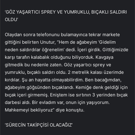
‘GÖZ YAŞARTICI SPREY VE YUMRUKLU, BIÇAKLI SALDIRI
OLDU’
Olaydan sonra telefonunu bulamayınca tekrar markete
gittiğini belirten Unutur, “Hem de ağabeyim ‘Gidelim
neden saldırdılar öğrenelim’ dedi. İçeri girdik. Gittiğimizde
karşı tarafın kalabalık olduğunu biliyorduk. Kavgaya
gitmedik bu nedenle zaten. Göz yaşartıcı sprey ve
yumruklu, bıçaklı saldırı oldu. 2 metrelik kalası üzerimde
kırdılar. Şu an hayatta olmayabilirdim. Ben bacağımdan,
ağabeyim göğsünden bıçaklandı. Kemiğe denk geldiği için
bıçak içeri girmemiş. Eniştem ise sırtının 3 yerinden bıçak
darbesi aldı. Bir evladım var, onun için yaşıyorum.
Mahkemeyi bekliyoruz” diye konuştu.
‘SÜRECİN TAKİPÇİSİ OLACAĞIZ’