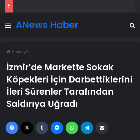
ANews Haber
Menü
A
Anasayfa
İzmir’de Markette Sokak
Köpekleri İçin Darbettiklerini
İleri Sürenler Tarafından
Saldırıya Uğradı
Facebook
X
Tumblr
Messenger
WhatsApp
Telegram
Email'den paylaş