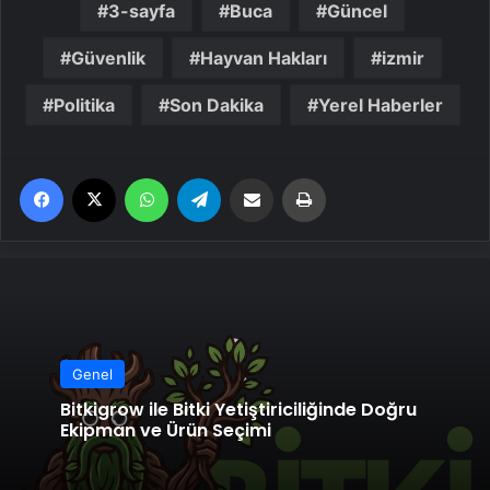
3-sayfa
Buca
Güncel
Güvenlik
Hayvan Hakları
izmir
Politika
Son Dakika
Yerel Haberler
Facebook
X
WhatsApp
Telegram
Email'den paylaş
Yaz
Genel
Bitkigrow ile Bitki Yetiştiriciliğinde Doğru
Ekipman ve Ürün Seçimi