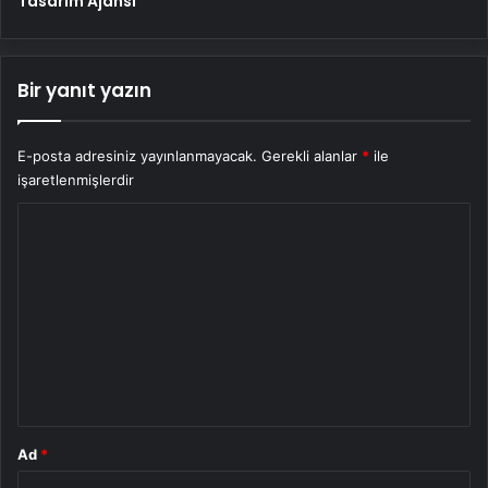
Tasarım Ajansı
Bir yanıt yazın
E-posta adresiniz yayınlanmayacak.
Gerekli alanlar
*
ile
işaretlenmişlerdir
Y
o
r
u
m
*
Ad
*