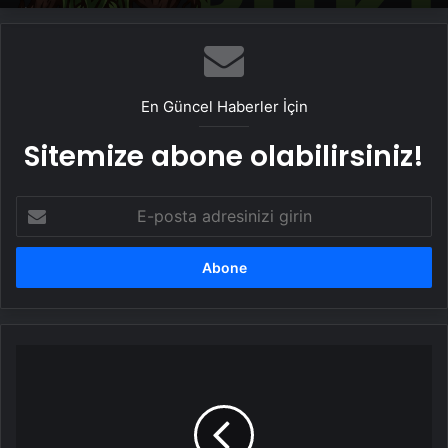
En Güncel Haberler İçin
Sitemize abone olabilirsiniz!
E-
posta
adresinizi
girin
İYİ
Partili
Başkan
Bekir
Torun,