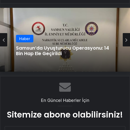
Haber
Samsun’da Uyuşturucu Operasyonu: 14
Bin Hap Ele Geçirildi
En Güncel Haberler İçin
Sitemize abone olabilirsiniz!
E-