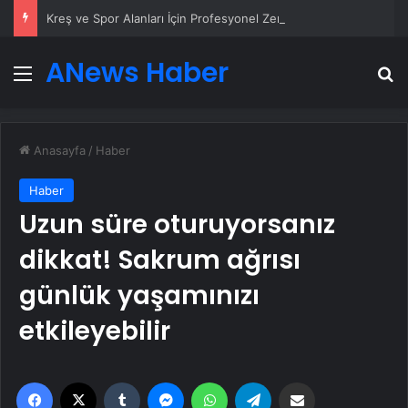
Kreş ve Spor Alanları İçin Profesyonel Zemin Çözümleri
ANews Haber
Menü
A
Anasayfa
/
Haber
Haber
Uzun süre oturuyorsanız
dikkat! Sakrum ağrısı
günlük yaşamınızı
etkileyebilir
Facebook
X
Tumblr
Messenger
WhatsApp
Telegram
Email'den paylaş