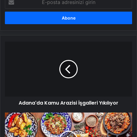
posta
adresinizi
girin
Adana'da
Kamu
Arazisi
İşgalleri
Yıkılıyor
Adana'da Kamu Arazisi İşgalleri Yıkılıyor
Ramazanda
beslenme
düzeni
değişiyor!