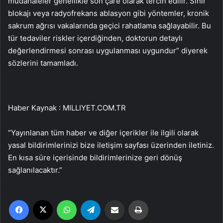
müdahaleler genellikle son çare olarak tercih edilir. Sinir
blokajı veya radyofrekans ablasyon gibi yöntemler, kronik
sakrum ağrısı vakalarında geçici rahatlama sağlayabilir. Bu
tür tedaviler riskler içerdiğinden, doktorun detaylı
değerlendirmesi sonrası uygulanması uygundur” diyerek
sözlerini tamamladı.
Haber Kaynak : MILLIYET.COM.TR
“Yayınlanan tüm haber ve diğer içerikler ile ilgili olarak
yasal bildirimlerinizi bize iletişim sayfası üzerinden iletiniz.
En kısa süre içerisinde bildirimlerinize geri dönüş
sağlanılacaktır.”
Facebook
X
WhatsApp
Telegram
Email'den paylaş
Yaz