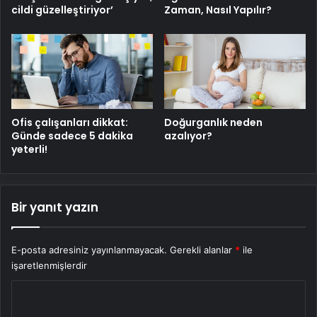
cildi güzelleştiriyor’
Zaman, Nasıl Yapılır?
Ofis çalışanları dikkat:
Doğurganlık neden
Günde sadece 5 dakika
azalıyor?
yeterli!
Bir yanıt yazın
E-posta adresiniz yayınlanmayacak.
Gerekli alanlar
*
ile
işaretlenmişlerdir
Y
o