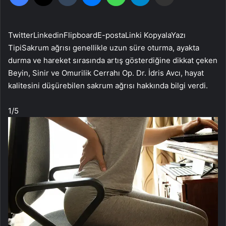
Twitter
Linkedin
Flipboard
E-posta
Linki Kopyala
Yazı
Tipi
Sakrum ağrısı genellikle uzun süre oturma, ayakta
durma ve hareket sırasında artış gösterdiğine dikkat çeken
Beyin, Sinir ve Omurilik Cerrahı Op. Dr. İdris Avcı, hayat
kalitesini düşürebilen sakrum ağrısı hakkında bilgi verdi.
1
/5