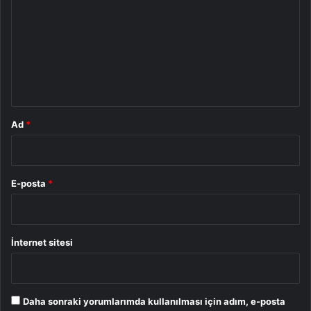
r
u
m
*
Ad
*
E-posta
*
İnternet sitesi
Daha sonraki yorumlarımda kullanılması için adım, e-posta