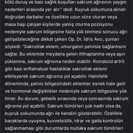
kötü duruş ve bazı sağlık koşulları sakrum ağrısının yaygın
nedenleri arasında yer alır.” dedi. Kuyruk sokumuna alınan
doğrudan darbeler ve özellikle uzun süre oturan veya
masa başı çalışan kişilerde yanlış oturma pozisyonu
nedeniyle sakrum bölgesine fazla yük binmesi sonucu ağrı
gelişebileceğine dikkat çeken Op. Dr. İdris Avcı, şunları
söyledi: “Sakroiliak eklem, omurganın pelvisle bağlantısını
sağlar. Bu eklemde meydana gelen iltihaplanma veya aşırı
yüklenme, sakrum ağrısına neden olabilir. Romatoid artrit
gibi bazı enflamatuar hastalıklar sakroiliak eklemi
etkileyerek sakrum ağrısına yol açabilir. Hamilelik
döneminde, pelvis bölgesindeki eklemler esnek hale gelir
ve hormonal değişiklikler nedeniyle sakrum bölgesine yük
biner. Bu durum, gebelik sırasında veya sonrasında sakrum
ağrısına yol açabilir. Sakrum tümörleri çok nadir olsa da,
kuyruk sokumunda ağrı ile kendini gösterebilir. Özellikle
bacaklarda uyuşma, kuvvetsizlik, idrar ve gaita kontrolün
sağlanmaması gibi durumlarda mutlaka sakrum tümörleri