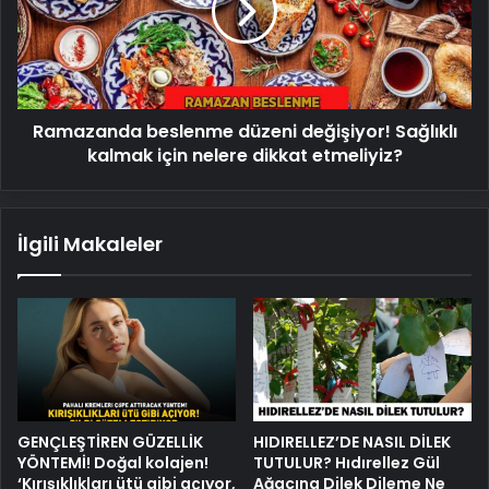
Sağlıklı
kalmak
için
nelere
dikkat
Ramazanda beslenme düzeni değişiyor! Sağlıklı
etmeliyiz?
kalmak için nelere dikkat etmeliyiz?
İlgili Makaleler
GENÇLEŞTİREN GÜZELLİK
HIDIRELLEZ’DE NASIL DİLEK
YÖNTEMİ! Doğal kolajen!
TUTULUR? Hıdırellez Gül
‘Kırışıklıkları ütü gibi açıyor,
Ağacına Dilek Dileme Ne